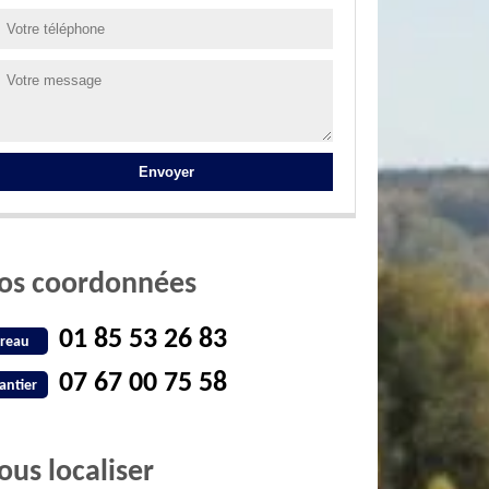
os coordonnées
01 85 53 26 83
reau
07 67 00 75 58
antier
ous localiser