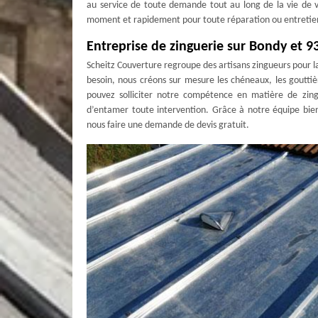
au service de toute demande tout au long de la vie de v
moment et rapidement pour toute réparation ou entretie
Entreprise de zinguerie sur Bondy et 9
Scheitz Couverture regroupe des artisans zingueurs pour la 
besoin, nous créons sur mesure les chéneaux, les gouttiè
pouvez solliciter notre compétence en matière de zingu
d’entamer toute intervention. Grâce à notre équipe bie
nous faire une demande de devis gratuit.