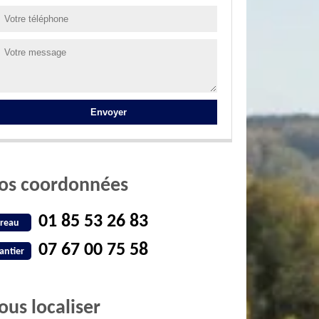
os coordonnées
01 85 53 26 83
reau
07 67 00 75 58
antier
ous localiser