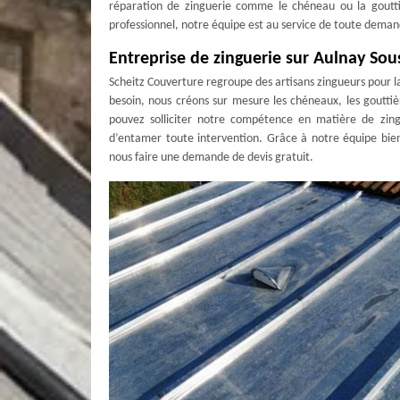
réparation de zinguerie comme le chéneau ou la gouttiè
professionnel, notre équipe est au service de toute demand
Entreprise de zinguerie sur Aulnay Sou
Scheitz Couverture regroupe des artisans zingueurs pour la 
besoin, nous créons sur mesure les chéneaux, les gouttiè
pouvez solliciter notre compétence en matière de zingu
d’entamer toute intervention. Grâce à notre équipe bie
nous faire une demande de devis gratuit.