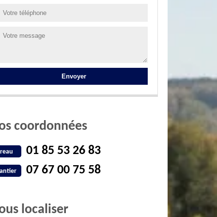
os coordonnées
01 85 53 26 83
reau
07 67 00 75 58
antier
ous localiser